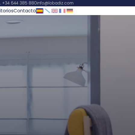
l. +34 644 385 880
info@lobadiz.com
Español
Galego
English
Français
Deutsch
torios
Contacto